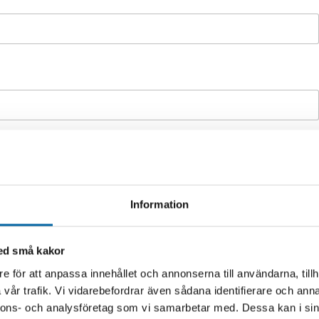
Information
extrautrustning m.m. om du vill ha en offert på en maskin)
*
med små kakor
e för att anpassa innehållet och annonserna till användarna, tillh
vår trafik. Vi vidarebefordrar även sådana identifierare och anna
nnons- och analysföretag som vi samarbetar med. Dessa kan i sin