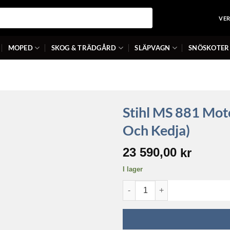
VE
MOPED
SKOG & TRÄDGÅRD
SLÄPVAGN
SNÖSKOTER
Stihl MS 881 Mot
Och Kedja)
23 590,00
kr
I lager
Stihl MS 881 Motorenhet (utan