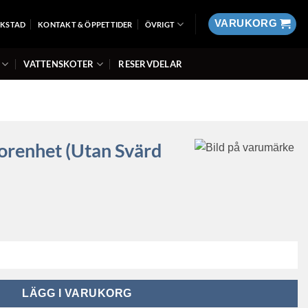
VARUKORG
RKSTAD
KONTAKT & ÖPPETTIDER
ÖVRIGT
VATTENSKOTER
RESERVDELAR
orenhet (utan Svärd
 svärd och kedja) mängd
LÄGG I VARUKORG