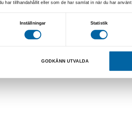
har tillhandahållit eller som de har samlat in när du har använt 
Inställningar
Statistik
d LF Finans
GODKÄNN UTVALDA
en genom att ändra Pris, Kontantinsats, Avbetalningstid och 