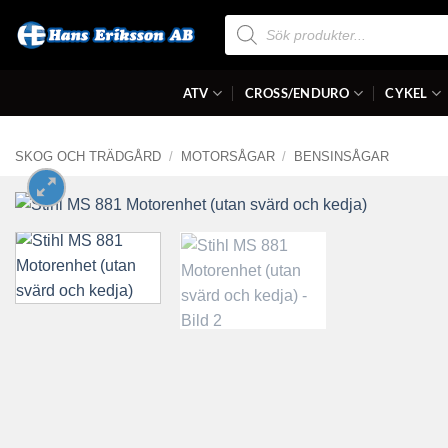
Skip
Produktsökning
to
content
ATV
CROSS/ENDURO
CYKEL
SKOG OCH TRÄDGÅRD
/
MOTORSÅGAR
/
BENSINSÅGAR