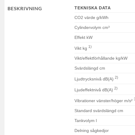
BESKRIVNING
TEKNISKA DATA
CO2 värde g/kWh
Cylindervolym cm³
Effekt kW
1)
Vikt kg
Vikt/effektförhållande kg/kW
Svärdslängd cm
2)
Ljudtrycksnivå dB(A)
2)
Ljudeffektnivå dB(A)
Vibrationer vänster/höger m/s²
Standard svärdslängd cm
Tankvolym l
Delning sågkedjor