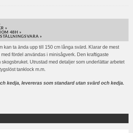
»
R »
NOM 48H »
STÄLLNINGSVARA »
m kan ta ända upp till 150 cm långa svärd. Klarar de mest
 med fördel användas i minisågverk. Den kraftigaste
 skogsbruket. Utrustad med detaljer som underlättar arbetet
tygslöst tanklock m.m.
h kedja, levereras som standard utan svärd och kedja.