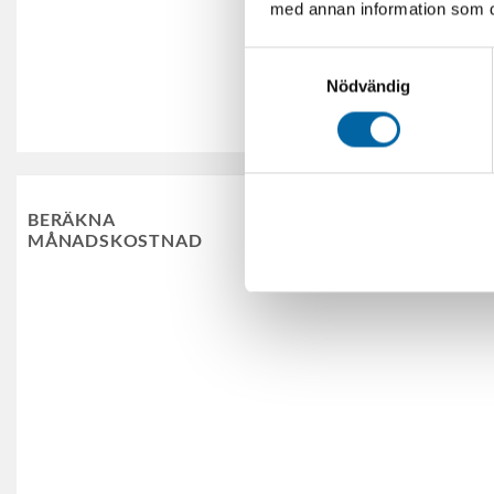
med annan information som du 
Samtyckesval
Skicka
Nödvändig
Dela upp betalning me
BERÄKNA
MÅNADSKOSTNAD
Laborera med månadskostnad