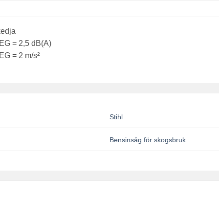
kedja
/EG = 2,5 dB(A)
/EG = 2 m/s²
Stihl
Bensinsåg för skogsbruk