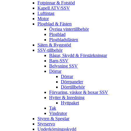
Fotpinnar & Fotstöd
Kapell ATV/SSV
Luftintag
Motor
Plogblad & Fästen
Övriga vintertillbehör
Plogblad
Plogbladsfästen
Säten & Ryggstöd
SSV-tillbehör
Bågar, Skydd & Förstärkningar
Barn-SSV
Belysning SSV
Dörrar
Dörrar
Dörrpaneler
Dörrtillbehör
Förvaring, väskor & boxar SSV
Hytter & Inredning
Hyttpaket
Tak
Vindrutor
Styren & Speglar
Styrservo
Underkörningsskydd