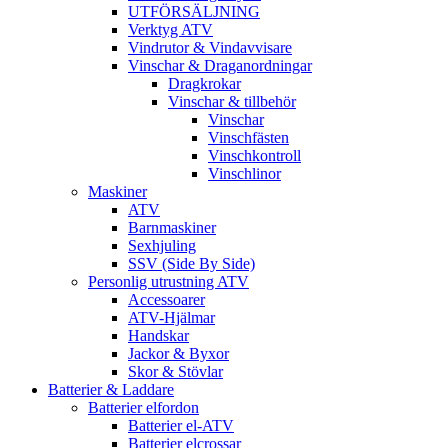
UTFÖRSÄLJNING
Verktyg ATV
Vindrutor & Vindavvisare
Vinschar & Draganordningar
Dragkrokar
Vinschar & tillbehör
Vinschar
Vinschfästen
Vinschkontroll
Vinschlinor
Maskiner
ATV
Barnmaskiner
Sexhjuling
SSV (Side By Side)
Personlig utrustning ATV
Accessoarer
ATV-Hjälmar
Handskar
Jackor & Byxor
Skor & Stövlar
Batterier & Laddare
Batterier elfordon
Batterier el-ATV
Batterier elcrossar