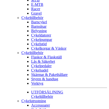
MTB
E-MTB
Racer
Gravel
Cykeltillbehör
Barncykel
Barnsitsar
Belysning
Cykeldatorer
Cykelpumpar
Cykelstöd
Cykelkorgar & Väskor
Cykeltillbehör
Flaskor & Flaskställ
Lås & Säkerhet
Cykelpedaler
Cykelsadel
Skärmar & Pakethållare
Styren & handtag
Verktyg
UTFÖRSÄLJNING
Cykeltillbehör
Cykelutrustning
Accessoarer