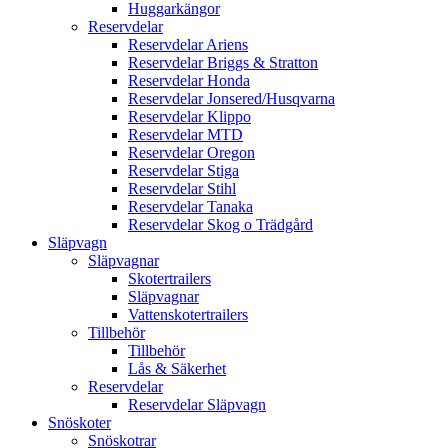
Huggarkängor
Reservdelar
Reservdelar Ariens
Reservdelar Briggs & Stratton
Reservdelar Honda
Reservdelar Jonsered/Husqvarna
Reservdelar Klippo
Reservdelar MTD
Reservdelar Oregon
Reservdelar Stiga
Reservdelar Stihl
Reservdelar Tanaka
Reservdelar Skog o Trädgård
Släpvagn
Släpvagnar
Skotertrailers
Släpvagnar
Vattenskotertrailers
Tillbehör
Tillbehör
Lås & Säkerhet
Reservdelar
Reservdelar Släpvagn
Snöskoter
Snöskotrar