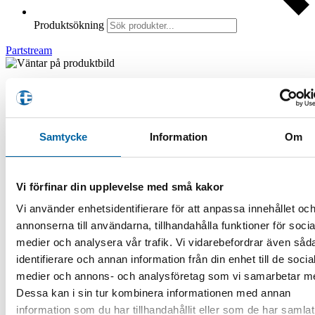
Produktsökning
Partstream
715001699 (Sup. Treuil *Winch
Sup.)
Samtycke
Information
Om
1 890,00
kr
Webblager 4-10 arbetsdagar
Vi förfinar din upplevelse med små kakor
715001699 (Sup. Treuil *Winch Sup.) mängd
Vi använder enhetsidentifierare för att anpassa innehållet oc
annonserna till användarna, tillhandahålla funktioner för socia
Lägg i varukorg
medier och analysera vår trafik. Vi vidarebefordrar även såd
Artikelnr:
715001699
Kategori:
Partstream
Varumärke:
BRP
identifierare och annan information från din enhet till de socia
medier och annons- och analysföretag som vi samarbetar m
✔ Standardfrakt 49 kr »
✔ Fraktfritt över 1000 kr »
Dessa kan i sin tur kombinera informationen med annan
✔ Lagervaror skickas inom 48h »
✔ Webblager betyder beställningsvara »
information som du har tillhandahållit eller som de har samlat