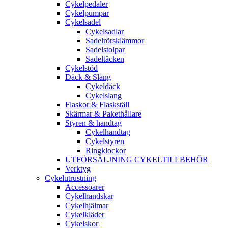
Cykelpedaler
Cykelpumpar
Cykelsadel
Cykelsadlar
Sadelrörsklämmor
Sadelstolpar
Sadeltäcken
Cykelstöd
Däck & Slang
Cykeldäck
Cykelslang
Flaskor & Flaskställ
Skärmar & Pakethållare
Styren & handtag
Cykelhandtag
Cykelstyren
Ringklockor
UTFÖRSÄLJNING CYKELTILLBEHÖR
Verktyg
Cykelutrustning
Accessoarer
Cykelhandskar
Cykelhjälmar
Cykelkläder
Cykelskor