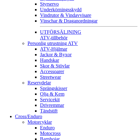
Styrservo
Underkörningsskydd
Vindrutor & Vindavvisare
Vinschar & Draganordningar
UTFÖRSÄLJNING
ATV-tillbehör
Personlig utrustning ATV
ATV-Hjälmar
Jackor & Byxor
Handskar
Skor & Stövlar
Accessoarer
Streetwear
Reservdelar
Sprängskisser
Olja & Kem
Servicekit
Drivremmar
Tändstift
Cross/Enduro
Motorcyklar
Enduro
Motocross
Barnhojar