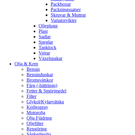
Packboxar
Packningssatser
Skruvar & Muttrar
Variatorvikter
Oljeplugg
Plast
Sadlar
Speglar
Tanklock
Vajrar
Växelspakar
Olja & Kem
Bensin
Bensindunkar
Bromsvätskor
Färg (-bättrings)
Fetter & Smörjmedel
Filter
Glykol/Kylarvätska
Kedjespray
Motorolja
Olja Fjädring
Oljefilter
Rengöring
Sågkedjeolja