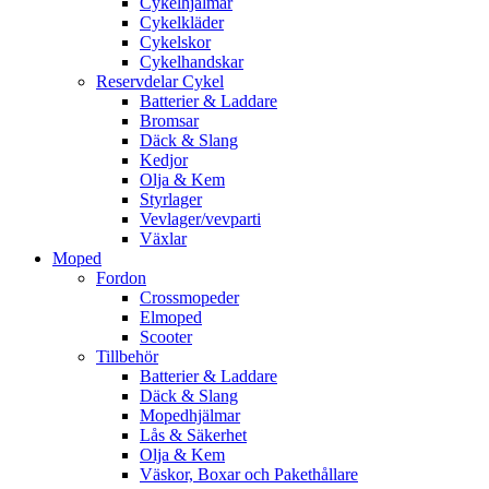
Cykelhjälmar
Cykelkläder
Cykelskor
Cykelhandskar
Reservdelar Cykel
Batterier & Laddare
Bromsar
Däck & Slang
Kedjor
Olja & Kem
Styrlager
Vevlager/vevparti
Växlar
Moped
Fordon
Crossmopeder
Elmoped
Scooter
Tillbehör
Batterier & Laddare
Däck & Slang
Mopedhjälmar
Lås & Säkerhet
Olja & Kem
Väskor, Boxar och Pakethållare