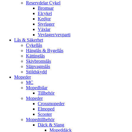
Reservdelar Cykel
Bromsar
Elcykel
Kedjor
Styrlager
Växlar
Vevlager/vevparti
Lås & Säkerhet
Cykellås
Hänglås & Bygellås
Kättinglås
Skivbromslås
Släpvagnslås
Stöldskydd
Mopeder
MC
Mopedbilar
Tillbehör
Mopeder
Crossmopeder
Elmoped
Scooter
Mopedtillbehör
Däck & Slang
Mopeddäck