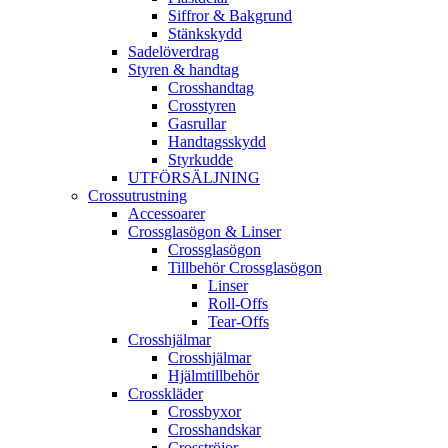
Siffror & Bakgrund
Stänkskydd
Sadelöverdrag
Styren & handtag
Crosshandtag
Crosstyren
Gasrullar
Handtagsskydd
Styrkudde
UTFÖRSÄLJNING
Crossutrustning
Accessoarer
Crossglasögon & Linser
Crossglasögon
Tillbehör Crossglasögon
Linser
Roll-Offs
Tear-Offs
Crosshjälmar
Crosshjälmar
Hjälmtillbehör
Crosskläder
Crossbyxor
Crosshandskar
Crosströjor