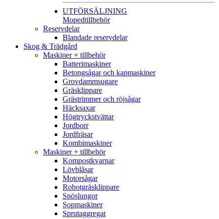
UTFÖRSÄLJNING
Mopedtillbehör
Reservdelar
Blandade reservdelar
Skog & Trädgård
Maskiner + tillbehör
Batterimaskiner
Betongsågar och kapmaskiner
Grovdammsugare
Gräsklippare
Grästrimmer och röjsågar
Häcksaxar
Högtryckstvättar
Jordborr
Jordfräsar
Kombimaskiner
Maskiner + tillbehör
Kompostkvarnar
Lövblåsar
Motorsågar
Robotgräsklippare
Snöslungor
Sopmaskiner
Sprutaggregat