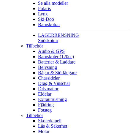
Se alla modeller
Polaris
Lynx
Ski-Doo
Barnskotrar
LAGERRENSNING
Snöskotrar
Tillbehör
Audio & GPS
Barnskoter (120cc)
Batterier & Laddare
Belysning
Bågar & Stötfångare
Chassidelar
Drag & Vinschar
Drivmattor
Eldelar
Extrautrustning
Fjädring
Fotsteg
Tillbehör
Skoterkapell
Lås & Säkerhet
Motor