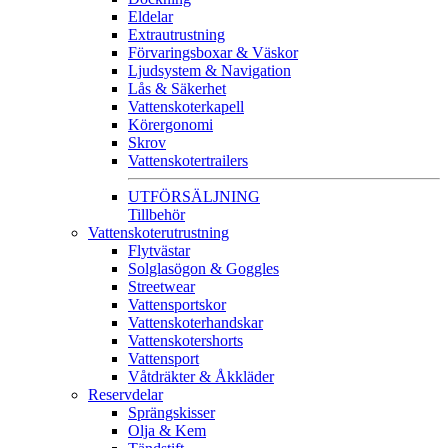
Eldelar
Extrautrustning
Förvaringsboxar & Väskor
Ljudsystem & Navigation
Lås & Säkerhet
Vattenskoterkapell
Körergonomi
Skrov
Vattenskotertrailers
UTFÖRSÄLJNING
Tillbehör
Vattenskoterutrustning
Flytvästar
Solglasögon & Goggles
Streetwear
Vattensportskor
Vattenskoterhandskar
Vattenskotershorts
Vattensport
Våtdräkter & Åkkläder
Reservdelar
Sprängskisser
Olja & Kem