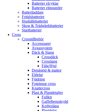
Batterier elcyklar
Batterier elmopeder
Batteriladdare
Fritidsbatterier
Hushållsbatterier
Skog & Trädgårdsbatterier
Startbatterier
Cross
Crosstillbehör
Accessoarer
Avgassystem
Däck & Slang
Crossdäck
Crosslang
Fälg/Hjul
Depåstöd & mattor
Eldelar
Fjädring
Fotpinnar cross
Knattecross
Plast & Plastdetaljer
Fullkit
Gaffelbensskydd
Kedjesläpa
Plastdelar