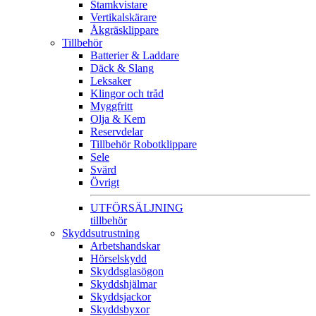
Stamkvistare
Vertikalskärare
Åkgräsklippare
Tillbehör
Batterier & Laddare
Däck & Slang
Leksaker
Klingor och tråd
Myggfritt
Olja & Kem
Reservdelar
Tillbehör Robotklippare
Sele
Svärd
Övrigt
UTFÖRSÄLJNING
tillbehör
Skyddsutrustning
Arbetshandskar
Hörselskydd
Skyddsglasögon
Skyddshjälmar
Skyddsjackor
Skyddsbyxor