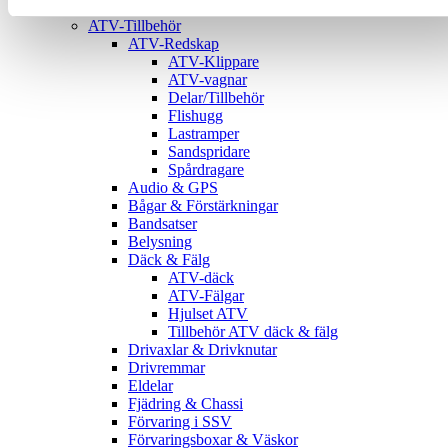
ATV
ATV-Tillbehör
ATV-Redskap
ATV-Klippare
ATV-vagnar
Delar/Tillbehör
Flishugg
Lastramper
Sandspridare
Spårdragare
Audio & GPS
Bågar & Förstärkningar
Bandsatser
Belysning
Däck & Fälg
ATV-däck
ATV-Fälgar
Hjulset ATV
Tillbehör ATV däck & fälg
Drivaxlar & Drivknutar
Drivremmar
Eldelar
Fjädring & Chassi
Förvaring i SSV
Förvaringsboxar & Väskor