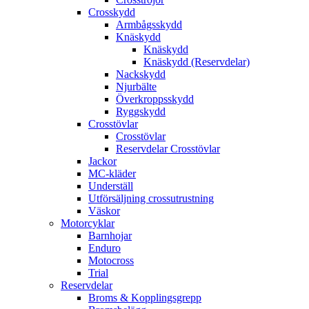
Crosskydd
Armbågsskydd
Knäskydd
Knäskydd
Knäskydd (Reservdelar)
Nackskydd
Njurbälte
Överkroppsskydd
Ryggskydd
Crosstövlar
Crosstövlar
Reservdelar Crosstövlar
Jackor
MC-kläder
Underställ
Utförsäljning crossutrustning
Väskor
Motorcyklar
Barnhojar
Enduro
Motocross
Trial
Reservdelar
Broms & Kopplingsgrepp