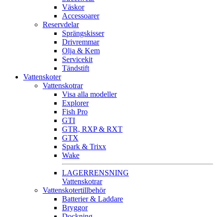
Väskor
Accessoarer
Reservdelar
Sprängskisser
Drivremmar
Olja & Kem
Servicekit
Tändstift
Vattenskoter
Vattenskotrar
Visa alla modeller
Explorer
Fish Pro
GTI
GTR, RXP & RXT
GTX
Spark & Trixx
Wake
LAGERRENSNING
Vattenskotrar
Vattenskotertillbehör
Batterier & Laddare
Bryggor
Dockning