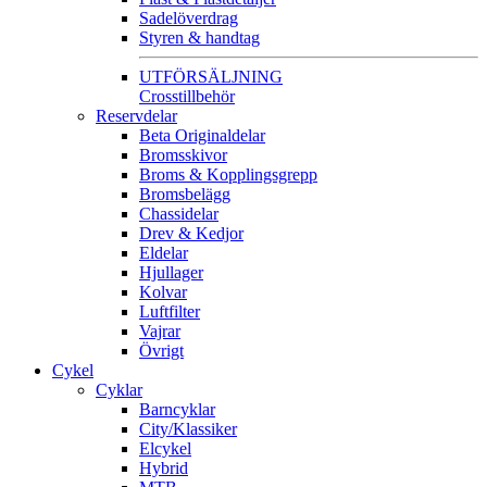
Sadelöverdrag
Styren & handtag
UTFÖRSÄLJNING
Crosstillbehör
Reservdelar
Beta Originaldelar
Bromsskivor
Broms & Kopplingsgrepp
Bromsbelägg
Chassidelar
Drev & Kedjor
Eldelar
Hjullager
Kolvar
Luftfilter
Vajrar
Övrigt
Cykel
Cyklar
Barncyklar
City/Klassiker
Elcykel
Hybrid