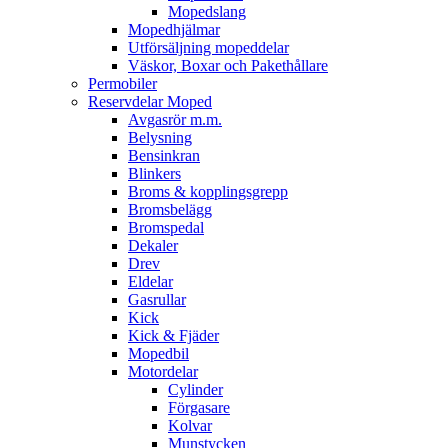
Mopedslang
Mopedhjälmar
Utförsäljning mopeddelar
Väskor, Boxar och Pakethållare
Permobiler
Reservdelar Moped
Avgasrör m.m.
Belysning
Bensinkran
Blinkers
Broms & kopplingsgrepp
Bromsbelägg
Bromspedal
Dekaler
Drev
Eldelar
Gasrullar
Kick
Kick & Fjäder
Mopedbil
Motordelar
Cylinder
Förgasare
Kolvar
Munstycken