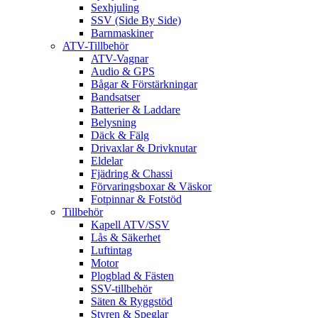
Sexhjuling
SSV (Side By Side)
Barnmaskiner
ATV-Tillbehör
ATV-Vagnar
Audio & GPS
Bågar & Förstärkningar
Bandsatser
Batterier & Laddare
Belysning
Däck & Fälg
Drivaxlar & Drivknutar
Eldelar
Fjädring & Chassi
Förvaringsboxar & Väskor
Fotpinnar & Fotstöd
Tillbehör
Kapell ATV/SSV
Lås & Säkerhet
Luftintag
Motor
Plogblad & Fästen
SSV-tillbehör
Säten & Ryggstöd
Styren & Speglar