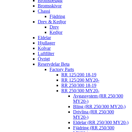
Bromsbelägg
Bromsskivor
Chassi
Fjädring
Drev & Kedjor
Drev
Kedjor
Eldelar
Hjullager
Kolvar
Luftfilter
Övrigt
Reservdelar Beta
Factory Parts
RR 125/200 18-19
RR 125/200 MY20-
RR 250/300 18-19
RR 250/300 MY20-
Avgassystem (RR 250/300
MY20-)
Bling (RR 250/300 MY20-)
Drivlina (RR 250/300
MY20-)
Eldelar (RR 250/300 MY20-)
Fjädring (RR 250/300