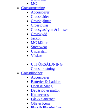
MC
Crossutrustning
Accessoarer
Crosskläder
Crosshjälmar
Crosstövlar
Crossglasögon & Linser
Crosskydd
Jackor
MC-kläder
Streetwear
Underställ
Väskor
UTFÖRSÄLJNING
Crossutrustning
Crosstillbehör
Accessoarer
Batterier & Laddare
Däck & Slang
Depåstöd & mattor
Knattecross
Lås & Säkerhet
Olja & Kem
Plast & Plastdetaljer