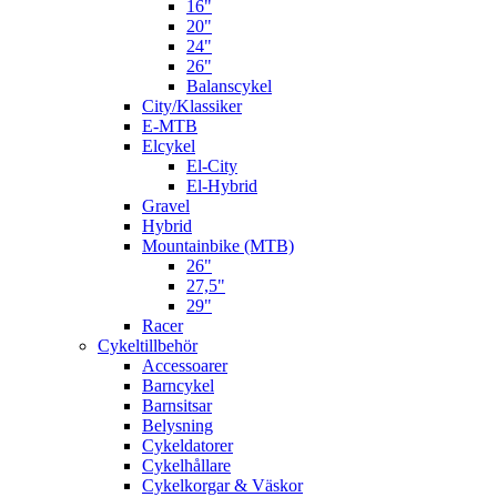
16"
20"
24"
26"
Balanscykel
City/Klassiker
E-MTB
Elcykel
El-City
El-Hybrid
Gravel
Hybrid
Mountainbike (MTB)
26"
27,5"
29"
Racer
Cykeltillbehör
Accessoarer
Barncykel
Barnsitsar
Belysning
Cykeldatorer
Cykelhållare
Cykelkorgar & Väskor