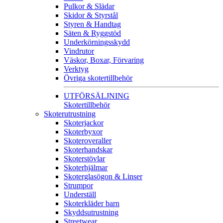
Pulkor & Slädar
Skidor & Styrstål
Styren & Handtag
Säten & Ryggstöd
Underkörningsskydd
Vindrutor
Väskor, Boxar, Förvaring
Verktyg
Övriga skotertillbehör
UTFÖRSÄLJNING
Skotertillbehör
Skoterutrustning
Skoterjackor
Skoterbyxor
Skoteroveraller
Skoterhandskar
Skoterstövlar
Skoterhjälmar
Skoterglasögon & Linser
Strumpor
Underställ
Skoterkläder barn
Skyddsutrustning
Streetwear