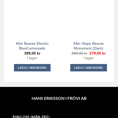
Klim Beanie Electric
Klim Slope Beanie
Blue/Lemonade
Monument (dam)
Det
Det
399,00
kr
399,00
kr
279,00
kr
ursprungliga
nuvara
I lager
I lager
priset
priset
var:
är:
399,00 kr.
279,00 
LÄGG I VARUKORG
LÄGG I VARUKORG
HANS ERIKSSON I FRÖVI AB
RING OSS (MÅN-FRE)