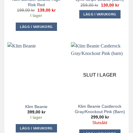
Risk Red
Det
Det
259,00
kr
130,00
kr
ursprungliga
nuvara
Det
Det
199,00
kr
139,00
kr
priset
priset
ursprungliga
nuvarande
LÄGG I VARUKORG
I lager
var:
är:
priset
priset
259,00 kr.
130,00 
Den
var:
är:
199,00 kr.
139,00 kr.
LÄGG I VARUKORG
här
produkten
har
flera
varianter.
De
olika
alternativen
SLUT I LAGER
kan
väljas
på
produktsidan
Klim Beanie Castlerock
Klim Beanie
Gray/Knockout Pink (barn)
399,00
kr
299,00
kr
I lager
Slutsåld
LÄGG I VARUKORG