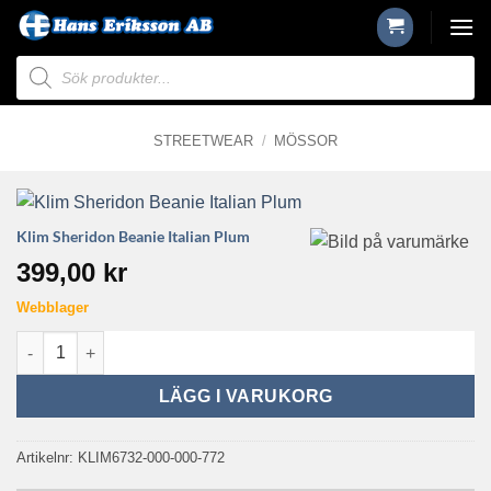
Skip
to
Produktsökning
content
STREETWEAR
/
MÖSSOR
Klim Sheridon Beanie Italian Plum
399,00
kr
Webblager
Klim Sheridon Beanie Italian Plum mängd
LÄGG I VARUKORG
Artikelnr:
KLIM6732-000-000-772