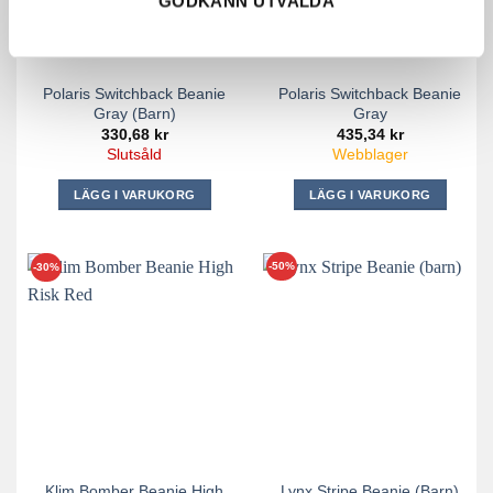
GODKÄNN UTVALDA
väljas
på
produktsidan
Polaris Switchback Beanie
Polaris Switchback Beanie
Gray (barn)
Gray
330,68
kr
435,34
kr
Slutsåld
Webblager
LÄGG I VARUKORG
LÄGG I VARUKORG
-50%
-30%
Klim Bomber Beanie High
Lynx Stripe Beanie (barn)